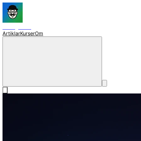
skolagent.ai
Artiklar
Kurser
Om