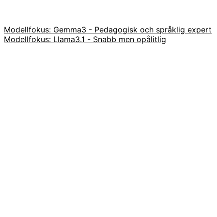
Modellfokus: Gemma3 - Pedagogisk och språklig expert
Modellfokus: Llama3.1 - Snabb men opålitlig