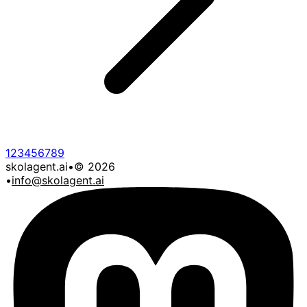
1
2
3
4
5
6
7
8
9
skolagent.ai
•
©
2026
•
info@skolagent.ai