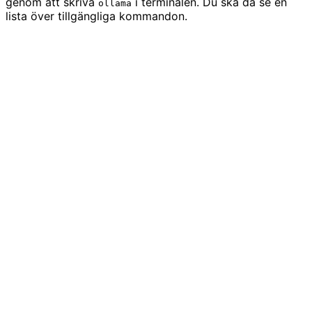
genom att skriva
i terminalen. Du ska då se en
ollama
lista över tillgängliga kommandon.