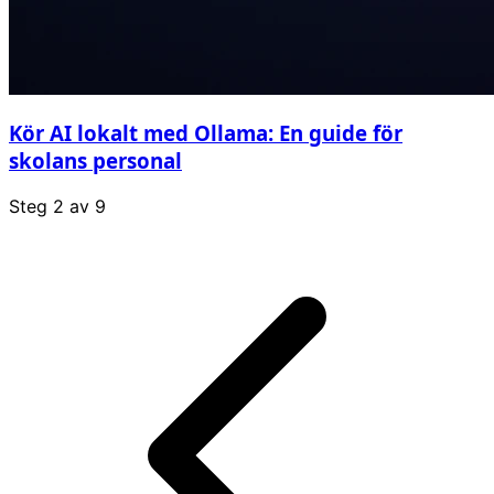
Kör AI lokalt med Ollama: En guide för
skolans personal
Steg
2
av
9